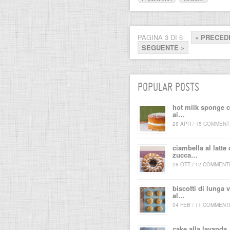
PAGINA 3 DI 6
« PRECED
SEGUENTE »
POPULAR POSTS
hot milk sponge 
ai…
28 APR / 15 COMMENT
ciambella al latte 
zucca…
28 OTT / 12 COMMENT
biscotti di lunga v
al…
04 FEB / 11 COMMENT
cake alla lavanda