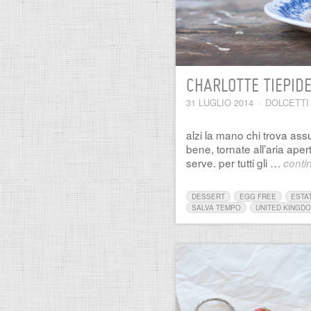
CHARLOTTE TIEPID
31 LUGLIO 2014
·
DOLCETTI
alzi la mano chi trova assu
bene, tornate all’aria aper
serve. per tutti gli …
conti
DESSERT
EGG FREE
ESTA
SALVA TEMPO
UNITED KINGD