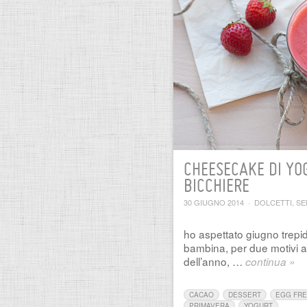
CHEESECAKE DI YOG
BICCHIERE
30 GIUGNO 2014
·
DOLCETTI
,
SE
ho aspettato giugno trepid
bambina, per due motivi an
dell’anno, …
continua »
CACAO
DESSERT
EGG FR
PRIMAVERA
YOGURT