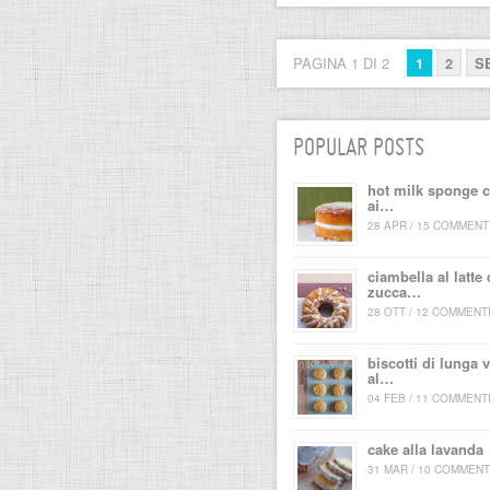
PAGINA 1 DI 2
1
2
S
POPULAR POSTS
hot milk sponge 
ai…
28 APR / 15 COMMENT
ciambella al latte 
zucca…
28 OTT / 12 COMMENT
biscotti di lunga v
al…
04 FEB / 11 COMMENT
cake alla lavanda
31 MAR / 10 COMMENT