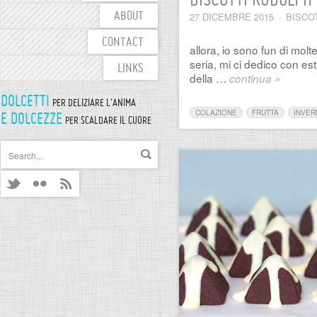
BISCOTTI RUDOLPH
27 DICEMBRE 2015
·
BISCO
ABOUT
CONTACT
allora, io sono fun di molt
seria, mi ci dedico con es
LINKS
della …
continua »
DOLCETTI
PER DELIZIARE L'ANIMA
COLAZIONE
FRUTTA
INVER
E DOLCEZZE
PER SCALDARE IL CUORE