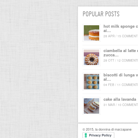
POPULAR POSTS
hot milk sponge 
ai…
28 APR / 15 COMMENT
ciambella al latte 
zucca…
28 OTT / 12 COMMENT
biscotti di lunga v
al…
04 FEB / 11 COMMENT
cake alla lavanda
31 MAR / 10 COMMENT
© 2015, la donnina di marzapane