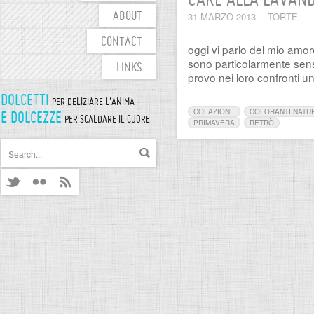
CAKE ALLA LAVAN
31 MARZO 2013
·
TORTE
ABOUT
CONTACT
oggi vi parlo del mio amo
sono particolarmente sensi
LINKS
provo nei loro confronti u
DOLCETTI
PER DELIZIARE L'ANIMA
COLAZIONE
COLORANTI NATU
E DOLCEZZE
PER SCALDARE IL CUORE
PRIMAVERA
RETRÒ