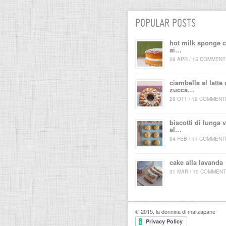
POPULAR POSTS
hot milk sponge 
ai…
28 APR / 15 COMMENT
ciambella al latte 
zucca…
28 OTT / 12 COMMENT
biscotti di lunga v
al…
04 FEB / 11 COMMENT
cake alla lavanda
31 MAR / 10 COMMENT
© 2015, la donnina di marzapane