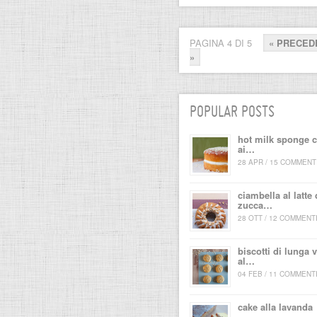
PAGINA 4 DI 5
« PRECED
»
POPULAR POSTS
hot milk sponge 
ai…
28 APR / 15 COMMENT
ciambella al latte 
zucca…
28 OTT / 12 COMMENT
biscotti di lunga v
al…
04 FEB / 11 COMMENT
cake alla lavanda