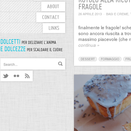
ROTOLO ALLA RICO
FRAGOLE
ABOUT
26 APRILE 2013
·
BASI E CREME
,
CONTACT
finalmente le fragole! sc
LINKS
sono ancora riuscita a trov
massimo piacevole (che n
DOLCETTI
PER DELIZIARE L'ANIMA
continua »
E DOLCEZZE
PER SCALDARE IL CUORE
DESSERT
FORMAGGIO
FRU