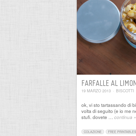
FARFALLE AL LIMON
19 MARZO 2013
·
BISCOTTI
ok, vi sto tartassando di b
volta di seguito (e io me
stufi. dovete …
continua 
COLAZIONE
FREE PRINTABLE