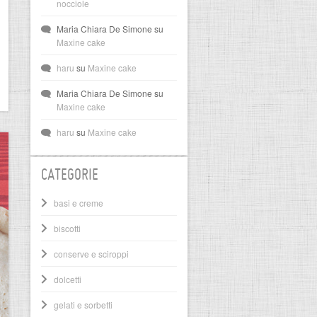
nocciole
Maria Chiara De Simone
su
Maxine cake
haru
su
Maxine cake
Maria Chiara De Simone
su
Maxine cake
haru
su
Maxine cake
CATEGORIE
basi e creme
biscotti
conserve e sciroppi
dolcetti
gelati e sorbetti