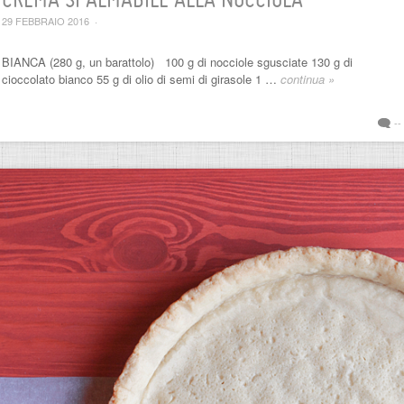
CREMA SPALMABILE ALLA NOCCIOLA
29 FEBBRAIO 2016
·
BIANCA (280 g, un barattolo) 100 g di nocciole sgusciate 130 g di
cioccolato bianco 55 g di olio di semi di girasole 1 …
continua »
--