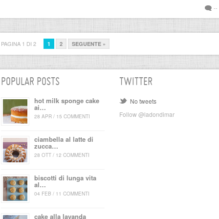
--
PAGINA 1 DI 2
1
2
SEGUENTE »
POPULAR POSTS
TWITTER
hot milk sponge cake
No tweets
ai…
Follow @ladondimar
28 APR / 15 COMMENTI
ciambella al latte di
zucca…
28 OTT / 12 COMMENTI
biscotti di lunga vita
al…
04 FEB / 11 COMMENTI
cake alla lavanda