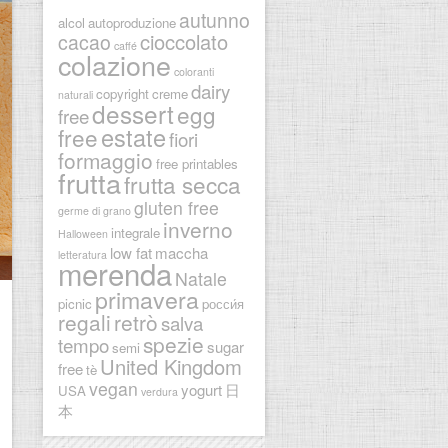
autunno
alcol
autoproduzione
cioccolato
cacao
caffé
colazione
coloranti
dairy
copyright
creme
naturali
dessert
egg
free
estate
free
fiori
formaggio
free printables
frutta
frutta secca
gluten free
germe di grano
inverno
integrale
Halloween
low fat
maccha
letteratura
merenda
Natale
primavera
picnic
pосси́я
regali
retrò
salva
spezie
tempo
sugar
semi
United Kingdom
free
tè
vegan
yogurt
日
USA
verdura
本